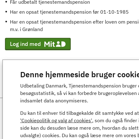
Får udbetalt tjenestemandspension
Har en opsat tjenestemandspension før 01-10-1985
Har en opsat tjenestemandspension efter loven om pensi
m.v. i Grønland
Log ind med
Denne hjemmeside bruger cooki
Udbetaling Danmark, Tjenestemandspension bruger cook
besøgsstatistik, så vi kan forbedre brugeroplevelsen 
indsamlet data anonymiseres.
Ansvarlig myndighed
Du kan til enhver tid tilbagekalde dit samtykke ved at
'Cookiepolitik og valg af cookies'
, som du også finder
Udbetaling Danmark, Tjenestemandspension
side kan du desuden læse mere om, hvordan du sletter
Kongens Vænge 8
udvalgte) cookies. Du kan også læse mere om vores b
3400 Hillerød